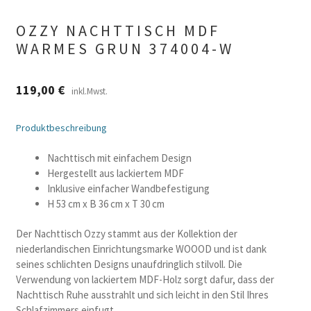
OZZY NACHTTISCH MDF
WARMES GRUN 374004-W
119,00
€
inkl.Mwst.
Produktbeschreibung
Nachttisch mit einfachem Design
Hergestellt aus lackiertem MDF
Inklusive einfacher Wandbefestigung
H 53 cm x B 36 cm x T 30 cm
Der Nachttisch Ozzy stammt aus der Kollektion der
niederlandischen Einrichtungsmarke WOOOD und ist dank
seines schlichten Designs unaufdringlich stilvoll. Die
Verwendung von lackiertem MDF-Holz sorgt dafur, dass der
Nachttisch Ruhe ausstrahlt und sich leicht in den Stil Ihres
Schlafzimmers einfugt.