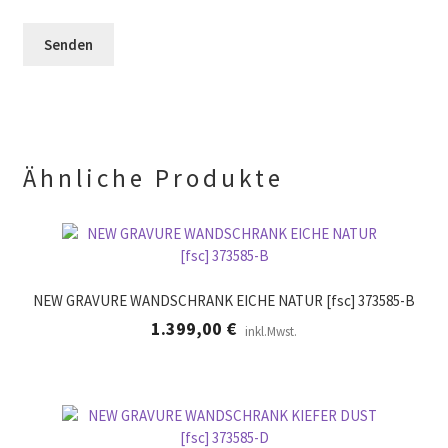
e
e
e
r
l
e
.
d
r
l
.
e
e
r
.
Ähnliche Produkte
NEW GRAVURE WANDSCHRANK EICHE NATUR [fsc] 373585-B
1.399,00
€
inkl.Mwst.