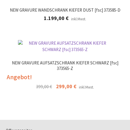
NEW GRAVURE WANDSCHRANK KIEFER DUST [fsc] 373585-D
1.199,00
€
inkl.Mwst.
NEW GRAVURE AUFSATZSCHRANK KIEFER SCHWARZ [fsc]
373565-Z
Angebot!
Ursprünglicher
299,00
€
Aktueller
399,00
€
inkl.Mwst.
Preis
Preis
war:
ist:
399,00 €
299,00 €.