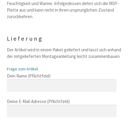
Feuchtigkeit und Warme. Infolgedessen dehnt sich die MDF-
Platte aus und kann nicht in ihren ursprunglichen Zustand
zuruckkehren.
Lieferung
Der Artikel wird in einem Paket geliefert und lasst sich anhand
der mitgelieferten Montageanleitung leicht zusammenbauen.
Frage zum Artikel
B
Dein Name (Pflichtfeld)
i
t
t
Deine E-Mail-Adresse (Pflichtfeld)
e
l
a
s
B
s