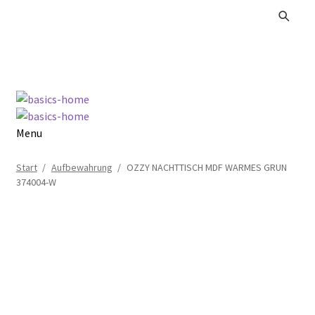
Zur
Zum
Navigation
Inhalt
springen
springen
Menu
Alle Produkte
Start
/
Aufbewahrung
/
OZZY NACHTTISCH MDF WARMES GRUN
374004-W
Kataloge Landhaus
Kataloge Massivholz
Kataloge Trends
Summer Sale