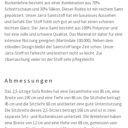
Ruckenlehne besteht aus einer Kombination aus 70%
Kataloge Trends
Schnittschaum und 30% Silikon. Dieser Rodeo ist mit reichem Samt
gepolstert. Unser Jarra-Samtstoff hat ein luxurioses Aussehen
Summer Sale
und Gefuhl. Der Stoff fuhlt sich gut an und hat einen schonen
leichten Glanz. Der Jarra-Samt besteht aus 100% Polyester und
hat eine volle und schwere Qualitat. Das Material ist daher fur eine
intensive Nutzung geeignet (Martindale 100.000). Neben dem
stilvollen Design bleibt der Samtstoff lange Zeit schon. Unser
Jarra-Stoff ist farbecht und knittert nicht so leicht. Zur
Uberraschung vieler ist der Stoff sehr pflegeleicht.
Abmessungen
Das 2,5-sitzige Sofa Rodeo hat eine Gesamthohe von 85 cm, eine
Breite von 190 cm und eine Tiefe von 86 cm. Die Sitzhohe betragt
45 cm und die Sitztiefe 60 cm und bietet eine gute Unterstutzung.
Die Sitzbreite dieses 2,5-Sitzers betragt 166 cm und ist in zwei
separate Sitz- und Ruckenkissen unterteilt. Die Armlehnen haben
eine Breite von 12 cm und eine Hohe von 68 cm, gemessen vom