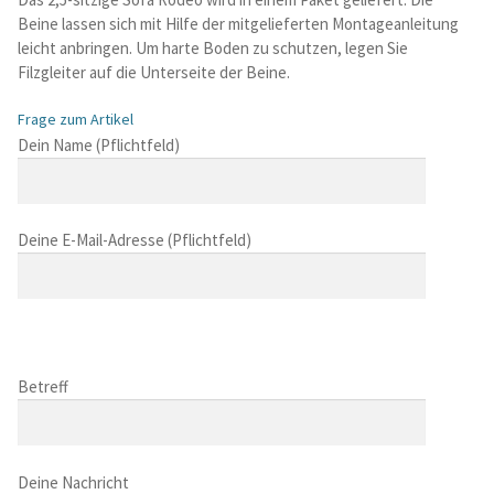
Beine lassen sich mit Hilfe der mitgelieferten Montageanleitung
leicht anbringen. Um harte Boden zu schutzen, legen Sie
Filzgleiter auf die Unterseite der Beine.
Frage zum Artikel
B
Dein Name (Pflichtfeld)
i
t
t
Deine E-Mail-Adresse (Pflichtfeld)
e
l
a
s
B
s
i
B
e
t
i
Betreff
d
t
t
i
e
t
e
l
B
e
s
a
i
Deine Nachricht
l
e