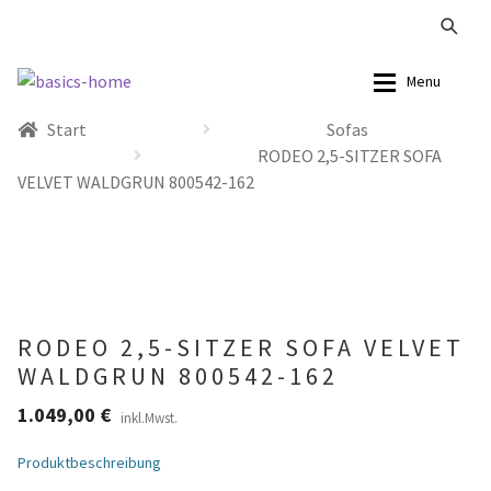
Zur
Zum
Menu
Navigation
Inhalt
Start
Sofas
springen
springen
Alle Produkte
Alle Produkte
RODEO 2,5-SITZER SOFA
VELVET WALDGRUN 800542-162
Kataloge Landhaus
Sofas
Kataloge Massivholz
Stühle
Kataloge Trends
Tische
RODEO 2,5-SITZER SOFA VELVET
Summer Sale
Aufbewahrung
WALDGRUN 800542-162
1.049,00
€
inkl.Mwst.
Accessoires
Produktbeschreibung
Lampen