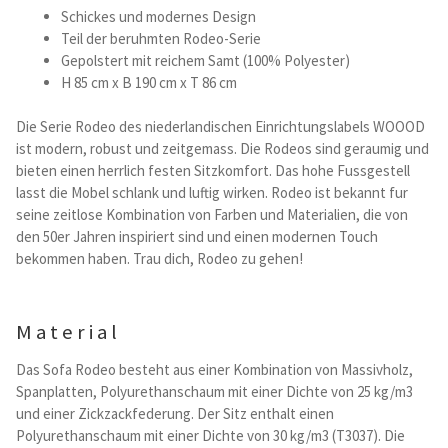
Schickes und modernes Design
Teil der beruhmten Rodeo-Serie
Betten und Bettsofas
Gepolstert mit reichem Samt (100% Polyester)
H 85 cm x B 190 cm x T 86 cm
Schreibtische & Kids
Die Serie Rodeo des niederlandischen Einrichtungslabels WOOOD
Outdoor
ist modern, robust und zeitgemass. Die Rodeos sind geraumig und
bieten einen herrlich festen Sitzkomfort. Das hohe Fussgestell
lasst die Mobel schlank und luftig wirken. Rodeo ist bekannt fur
TV- und Mediamöbel
seine zeitlose Kombination von Farben und Materialien, die von
den 50er Jahren inspiriert sind und einen modernen Touch
Kataloge Landhaus
bekommen haben. Trau dich, Rodeo zu gehen!
Kataloge Massivholz
Material
Massivholz Schlafen
Das Sofa Rodeo besteht aus einer Kombination von Massivholz,
Spanplatten, Polyurethanschaum mit einer Dichte von 25 kg/m3
Massivholz Wohnen
und einer Zickzackfederung. Der Sitz enthalt einen
Polyurethanschaum mit einer Dichte von 30 kg/m3 (T3037). Die