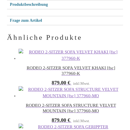
Produktbeschreibung
Frage zum Artikel
Ähnliche Produkte
Bitte
Dein Name (Pflichtfeld)
lasse
dieses
Deine E-Mail-Adresse (Pflichtfeld)
Feld
RODEO 2-SITZER SOFA VELVET KHAKI [fsc]
leer.
377960-K
Bitte
879,00
€
inkl.Mwst.
lasse
Bitte
Betreff
dieses
lasse
Feld
dieses
Bitte
leer.
Feld
RODEO 2-SITZER SOFA STRUCTURE VELVET
Deine Nachricht
lasse
leer.
MOUNTAIN [fsc] 377960-MO
dieses
879,00
€
inkl.Mwst.
Feld
leer.