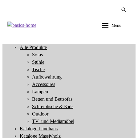
Zur
Zum
Menu
Navigation
Inhalt
springen
springen
Alle Produkte
Alle Produkte
Sofas
Sofas
Stühle
Stühle
Tische
Tische
Aufbewahrung
Aufbewahrung
Accessoires
Accessoires
Lampen
Lampen
Betten und Bettsofas
Betten und Bettsofas
Schreibtische & Kids
Schreibtische & Kids
Outdoor
Outdoor
TV- und Mediamöbel
TV- und Mediamöbel
Kataloge Landhaus
Kataloge Landhaus
Kataloge Massivholz
Kataloge Massivholz