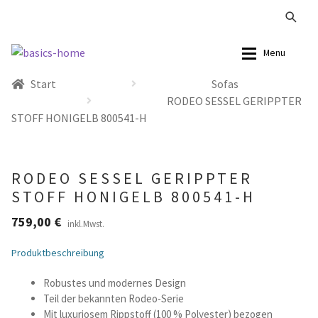
Zur
Zum
Menu
Navigation
Inhalt
Start
Sofas
springen
springen
Alle Produkte
Alle Produkte
RODEO SESSEL GERIPPTER
STOFF HONIGELB 800541-H
Kataloge Landhaus
Sofas
Kataloge Massivholz
Stühle
RODEO SESSEL GERIPPTER
STOFF HONIGELB 800541-H
Kataloge Trends
Tische
759,00
€
inkl.Mwst.
Summer Sale
Aufbewahrung
Produktbeschreibung
Accessoires
Robustes und modernes Design
Teil der bekannten Rodeo-Serie
Lampen
Mit luxuriosem Rippstoff (100 % Polyester) bezogen