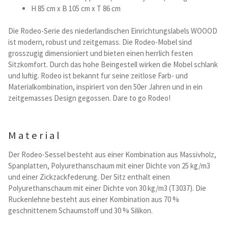
H 85 cm x B 105 cm x T 86 cm
Betten und Bettsofas
Die Rodeo-Serie des niederlandischen Einrichtungslabels WOOOD
ist modern, robust und zeitgemass. Die Rodeo-Mobel sind
Schreibtische & Kids
grosszugig dimensioniert und bieten einen herrlich festen
Sitzkomfort. Durch das hohe Beingestell wirken die Mobel schlank
Outdoor
und luftig. Rodeo ist bekannt fur seine zeitlose Farb- und
Materialkombination, inspiriert von den 50er Jahren und in ein
zeitgemasses Design gegossen. Dare to go Rodeo!
TV- und Mediamöbel
Kataloge Landhaus
Material
Kataloge Massivholz
Der Rodeo-Sessel besteht aus einer Kombination aus Massivholz,
Spanplatten, Polyurethanschaum mit einer Dichte von 25 kg/m3
und einer Zickzackfederung. Der Sitz enthalt einen
Massivholz Schlafen
Polyurethanschaum mit einer Dichte von 30 kg/m3 (T3037). Die
Ruckenlehne besteht aus einer Kombination aus 70 %
Massivholz Wohnen
geschnittenem Schaumstoff und 30 % Silikon.