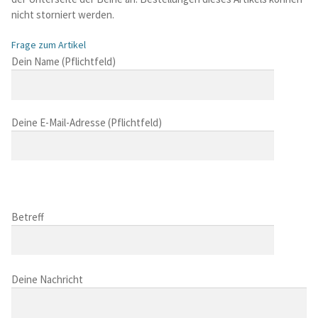
nicht storniert werden.
Frage zum Artikel
B
Dein Name (Pflichtfeld)
i
t
t
Deine E-Mail-Adresse (Pflichtfeld)
e
l
a
s
B
s
i
B
e
t
i
Betreff
d
t
t
i
e
t
e
l
B
e
s
a
i
Deine Nachricht
l
e
s
t
a
s
s
t
s
F