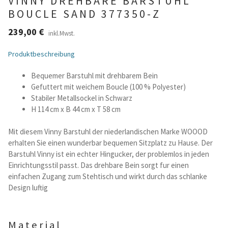
VINNY DREHBARE BARSTUHL
BOUCLE SAND 377350-Z
Betten und Bettsofas
239,00
€
inkl.Mwst.
Schreibtische & Kids
Produktbeschreibung
Outdoor
Bequemer Barstuhl mit drehbarem Bein
Gefuttert mit weichem Boucle (100 % Polyester)
Stabiler Metallsockel in Schwarz
TV- und Mediamöbel
H 114 cm x B 44 cm x T 58 cm
Kataloge Landhaus
Mit diesem Vinny Barstuhl der niederlandischen Marke WOOOD
erhalten Sie einen wunderbar bequemen Sitzplatz zu Hause. Der
Barstuhl Vinny ist ein echter Hingucker, der problemlos in jeden
Kataloge Massivholz
Einrichtungsstil passt. Das drehbare Bein sorgt fur einen
einfachen Zugang zum Stehtisch und wirkt durch das schlanke
Massivholz Schlafen
Design luftig
Massivholz Wohnen
Material