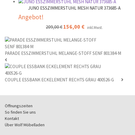
Preis
Preis
war:
ist:
JUNO ESSZIMMERSTUHL MESH NATUR 373685-A
169,00 €
126,00 €.
Angebot!
Ursprünglicher
156,00
€
Aktueller
209,00
€
inkl.Mwst.
Preis
Preis
war:
ist:
209,00 €
156,00 €.
PARADE ESSZIMMERSTUHL MELANGE-STOFF SENF 801384-M
COUPLE ESSBANK ECKELEMENT RECHTS GRAU 400526-G
Öffnungszeiten
So finden Sie uns
Kontakt
Über Wolf Möbelladen