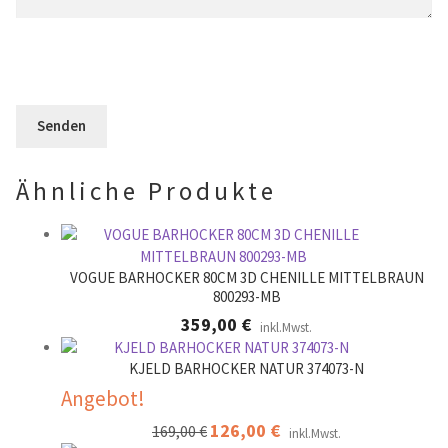
l
s
e
d
e
l
l
s
d
e
F
l
e
e
e
r
l
e
.
d
r
l
.
Ähnliche Produkte
e
e
r
.
VOGUE BARHOCKER 80CM 3D CHENILLE MITTELBRAUN
800293-MB
359,00
€
inkl.Mwst.
KJELD BARHOCKER NATUR 374073-N
Angebot!
Ursprünglicher
126,00
€
Aktueller
169,00
€
inkl.Mwst.