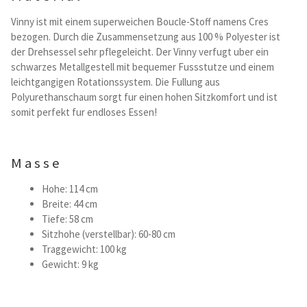
Kataloge Trends
Vinny ist mit einem superweichen Boucle-Stoff namens Cres
bezogen. Durch die Zusammensetzung aus 100 % Polyester ist
Summer Sale
der Drehsessel sehr pflegeleicht. Der Vinny verfugt uber ein
schwarzes Metallgestell mit bequemer Fussstutze und einem
leichtgangigen Rotationssystem. Die Fullung aus
Polyurethanschaum sorgt fur einen hohen Sitzkomfort und ist
somit perfekt fur endloses Essen!
Masse
Hohe: 114 cm
Breite: 44 cm
Tiefe: 58 cm
Sitzhohe (verstellbar): 60-80 cm
Traggewicht: 100 kg
Gewicht: 9 kg