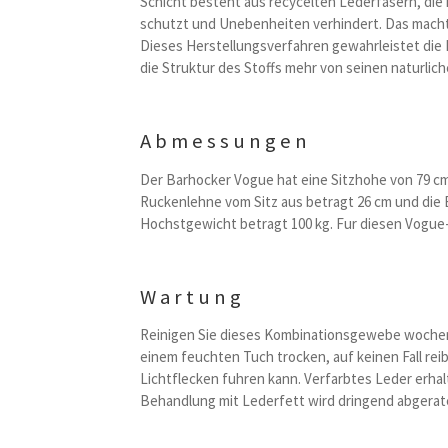
Schicht besteht aus recycelten Lederfasern, die 
schutzt und Unebenheiten verhindert. Das macht 
Dieses Herstellungsverfahren gewahrleistet die 
die Struktur des Stoffs mehr von seinen naturlich
Abmessungen
Der Barhocker Vogue hat eine Sitzhohe von 79 cm,
Ruckenlehne vom Sitz aus betragt 26 cm und die B
Hochstgewicht betragt 100 kg. Fur diesen Vogue
Wartung
Reinigen Sie dieses Kombinationsgewebe wochentl
einem feuchten Tuch trocken, auf keinen Fall reibe
Lichtflecken fuhren kann. Verfarbtes Leder erhal
Behandlung mit Lederfett wird dringend abgerat