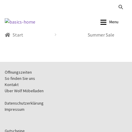
Zur
Zum
Menu
Navigation
Inhalt
Start
Summer Sale
springen
springen
Alle Produkte
Alle Produkte
Kataloge Landhaus
Sofas
Kataloge Massivholz
Stühle
Öffnungszeiten
So finden Sie uns
Kataloge Trends
Tische
Kontakt
Über Wolf Möbelladen
Summer Sale
Aufbewahrung
Datenschutzerklärung
Impressum
Accessoires
Lampen
Gutscheine