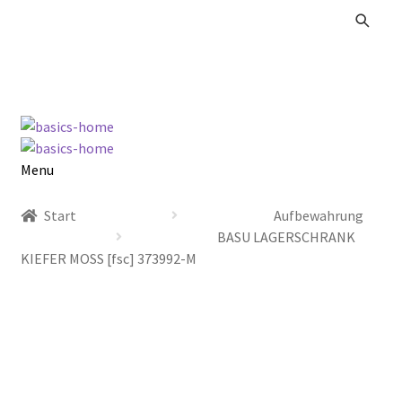
Zur
Zum
Navigation
Inhalt
springen
springen
Menu
Alle Produkte
Start
Aufbewahrung
BASU LAGERSCHRANK
Kataloge Landhaus
KIEFER MOSS [fsc] 373992-M
Kataloge Massivholz
Kataloge Trends
Summer Sale