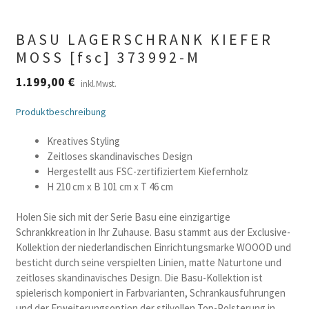
BASU LAGERSCHRANK KIEFER
MOSS [fsc] 373992-M
1.199,00
€
inkl.Mwst.
Produktbeschreibung
Kreatives Styling
Zeitloses skandinavisches Design
Hergestellt aus FSC-zertifiziertem Kiefernholz
H 210 cm x B 101 cm x T 46 cm
Holen Sie sich mit der Serie Basu eine einzigartige
Schrankkreation in Ihr Zuhause. Basu stammt aus der Exclusive-
Kollektion der niederlandischen Einrichtungsmarke WOOOD und
besticht durch seine verspielten Linien, matte Naturtone und
zeitloses skandinavisches Design. Die Basu-Kollektion ist
spielerisch komponiert in Farbvarianten, Schrankausfuhrungen
und der Erweiterungsoption der stilvollen Top-Polsterung in