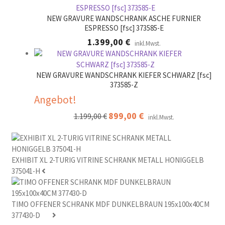
NEW GRAVURE WANDSCHRANK ASCHE FURNIER
ESPRESSO [fsc] 373585-E
1.399,00
€
inkl.Mwst.
NEW GRAVURE WANDSCHRANK KIEFER SCHWARZ [fsc]
373585-Z
Angebot!
Ursprünglicher
899,00
€
Aktueller
1.199,00
€
inkl.Mwst.
Preis
Preis
war:
ist:
1.199,00 €
899,00 €.
EXHIBIT XL 2-TURIG VITRINE SCHRANK METALL HONIGGELB
375041-H
TIMO OFFENER SCHRANK MDF DUNKELBRAUN 195x100x40CM
377430-D