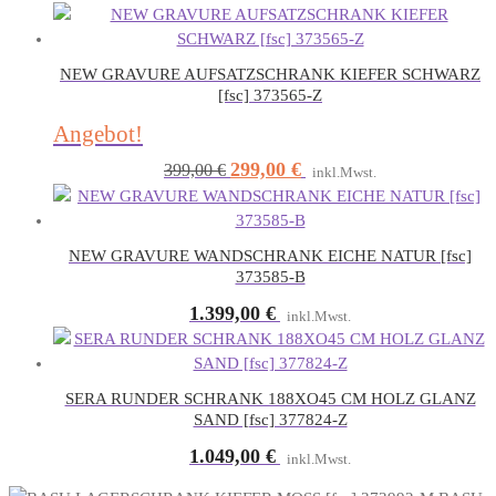
NEW GRAVURE AUFSATZSCHRANK KIEFER SCHWARZ
[fsc] 373565-Z
Angebot!
299,00
€
Ursprünglicher
Aktueller
399,00
€
inkl.Mwst.
Preis
Preis
war:
ist:
399,00 €
299,00 €.
NEW GRAVURE WANDSCHRANK EICHE NATUR [fsc]
373585-B
1.399,00
€
inkl.Mwst.
SERA RUNDER SCHRANK 188XO45 CM HOLZ GLANZ
SAND [fsc] 377824-Z
1.049,00
€
inkl.Mwst.