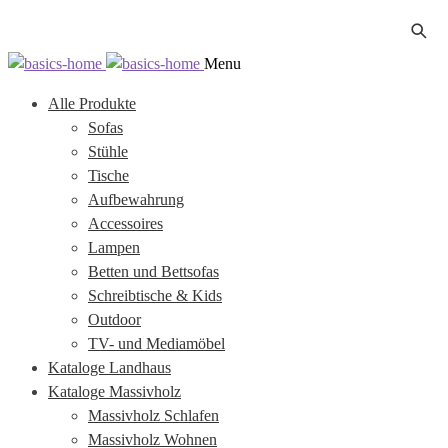
Zur
Zum
Menu
Navigation
Inhalt
Alle Produkte
springen
springen
Sofas
Stühle
Tische
Aufbewahrung
Accessoires
Lampen
Betten und Bettsofas
Schreibtische & Kids
Outdoor
TV- und Mediamöbel
Kataloge Landhaus
Kataloge Massivholz
Massivholz Schlafen
Massivholz Wohnen